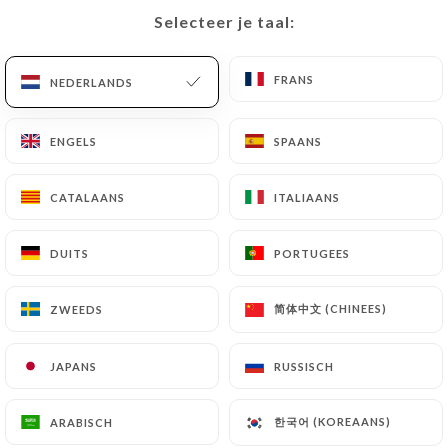
Selecteer je taal:
Selecteer je taal:
NL
MENU
FRANS
FRANS
NEDERLANDS
NEDERLANDS
ENGELS
ENGELS
SPAANS
SPAANS
/
HOME
CONTACT
CATALAANS
CATALAANS
ITALIAANS
ITALIAANS
Contact
DUITS
DUITS
PORTUGEES
PORTUGEES
简体中文 (CHINEES)
简体中文 (CHINEES)
ZWEEDS
ZWEEDS
JAPANS
JAPANS
RUSSISCH
RUSSISCH
La Pen'tiere
한국어 (KOREAANS)
한국어 (KOREAANS)
ARABISCH
ARABISCH