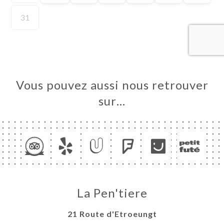
UEIL
RVER
ERIE
IS
RTE
Vous pouvez aussi nous retrouver
TACT
sur…
La Pen'tiere
21 Route d'Etroeungt